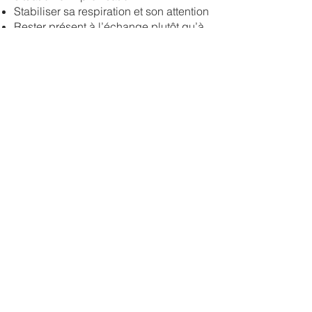
Stabiliser sa respiration et son attention
Rester présent à l’échange plutôt qu’à
la performance
Accepter l’imperfection sans perdre en
crédibilité
Travail pratique : exercices de
régulation et d’ancrage.
4. Improviser dans des situations
professionnelles courantes
Répondre à une question imprévue
Prendre la parole sans y être préparé
Gérer une interruption ou une relance
Faire face à une objection non
anticipée
Mises en situation basées sur des
contextes réels.
5. Une pédagogie progressive et
sécurisante