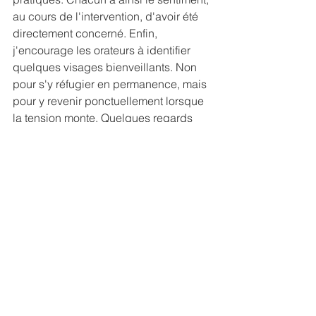
au cours de l'intervention, d'avoir été 
directement concerné. Enfin, 
j'encourage les orateurs à identifier 
quelques visages bienveillants. Non 
pour s'y réfugier en permanence, mais 
pour y revenir ponctuellement lorsque 
la tension monte. Quelques regards 
amicaux suffisent souvent à retrouver 
de la disponibilité et à relancer la 
dynamique de l'intervention. Il peut 
donc être utile d'analyser son public 
en début d'intervention pour repérer 
ses points d'appui.
Le regard mérite enfin d'être travaillé 
avant même la prise de parole. 
Lorsque j'entre dans une salle, je 
prends toujours quelques secondes 